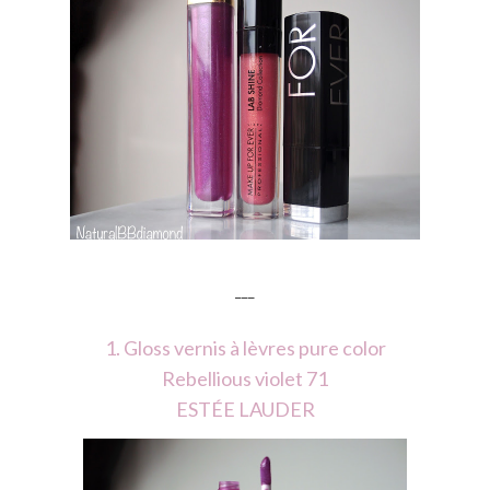
___
1. Gloss vernis à lèvres pure color
Rebellious violet 71
ESTÉE LAUDER