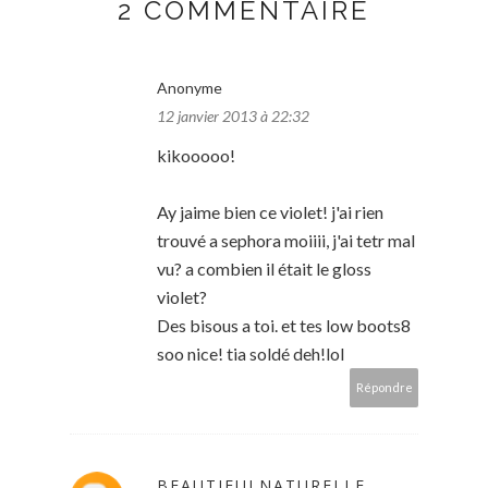
2 COMMENTAIRE
Anonyme
12 janvier 2013 à 22:32
kikooooo!
Ay jaime bien ce violet! j'ai rien
trouvé a sephora moiiii, j'ai tetr mal
vu? a combien il était le gloss
violet?
Des bisous a toi. et tes low boots8
soo nice! tia soldé deh!lol
Répondre
BEAUTIFULNATURELLE