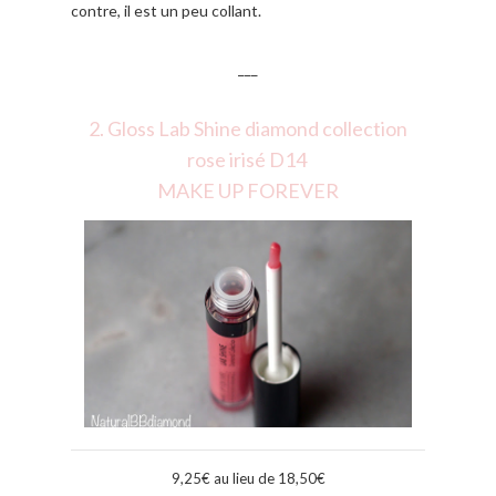
contre, il est un peu collant.
___
2. Gloss Lab Shine diamond collection
rose irisé D14
MAKE UP FOREVER
9,25€ au lieu de 18,50€