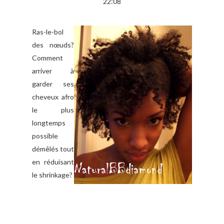
22:08
Ras-le-bol
des nœuds?
Comment
arriver à
garder ses
cheveux afro
le plus
longtemps
possible
démêlés tout
en réduisant
le shrinkage?