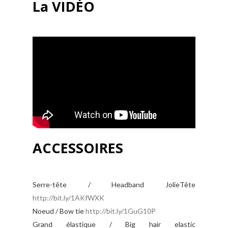
La VIDÉO
ACCESSOIRES
Serre-tête / Headband JolieTête
http://bit.ly/1AKfWXK
Noeud / Bow tie
http://bit.ly/1GuG10P
Grand élastique / Big hair elastic