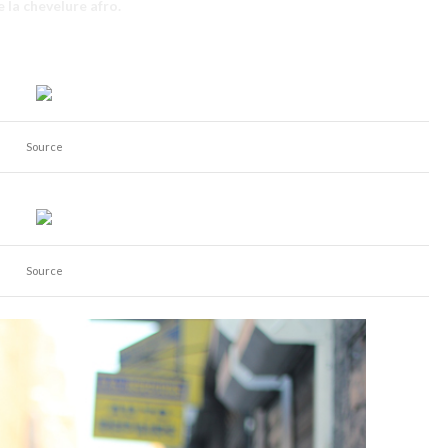
e la chevelure afro
.
Source
Source