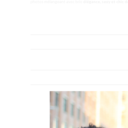
photos mélangeant avec brio
élégance, sexy et chic d