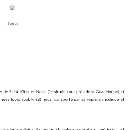
Source
e de Saint-Kitts-et-Nevis (île située tout près de la Guadeloupe) et
riées (pop, soul, R'n'B) nous transporte par sa voix mélancolique et
iration capillaire. Sa longue chevelure naturelle et métissée est