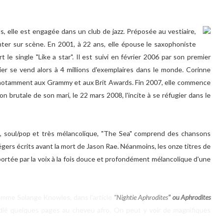
ds, elle est engagée dans un club de jazz. Préposée au vestiaire,
ter sur scène. En 2001, à 22 ans, elle épouse le saxophoniste
e single "Like a star". Il est suivi en février 2006 par son premier
ier se vend alors à 4 millions d'exemplaires dans le monde. Corinne
notamment aux Grammy et aux Brit Awards. Fin 2007, elle commence
on brutale de son mari, le 22 mars 2008, l'incite à se réfugier dans le
, soul/pop et très mélancolique, "The Sea" comprend des chansons
égers écrits avant la mort de Jason Rae. Néanmoins, les onze titres de
ortée par la voix à la fois douce et profondément mélancolique d'une
omme Solange Knowles, dans l'article
"Nightie Aphrodites
" ou Aphrodites
dié quelques pages au cheveu afro. On peut y voir de magnifiques