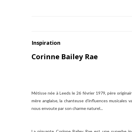
Inspiration
Corinne Bailey Rae
Métisse née à Leeds le 26 février 1979, père originair
mère anglaise, la chanteuse d'influences musicales va
nous envoute par son charme naturel...
La piquante Corinne Bailey Rae est une superbe insp