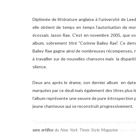
Diplômée de littérature anglaise à l'université de Lee
elle obtient de temps en temps l'autorisation de mon
écossais Jason Rae. C'est en novembre 2005, que sort l
album, sobrement titré "Corinne Bailey Rae". Ce dern
Bailey Rae gagne ainsi de nombreuses récompenses, 
à travailler sur de nouvelles chansons mais la dispariti
silence.
Deux ans après le drame, son dernier album en date
marquées par ce deuil mais également des titres plus l
l'album représente une oeuvre de pure introspection p
jeune chanteuse qui se reconstruit progressivement.
Tout dernièrement Corinne Bailey Rae est apparue, c
sans artifice
du
New York Times Style Magazine
qui a dé